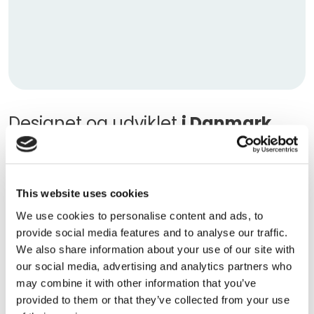
Designet og udviklet
i Danmark
Partsplanner er dansk designet og dansk udviklet
software, som er sat i verden for at lette hverdagen
for værksteder og skadecentre i Danmark. Når dit
This website uses cookies
værksted eller skadecenter er oprettet på
We use cookies to personalise content and ads, to
Partsplanner, udtrækkes reservedelsdata
provide social media features and to analyse our traffic.
automatisk fra Forsi.dk/Autotaks, så du nemt og
We also share information about your use of our site with
hurtigt kan sende dine bestillinger videre til dine
our social media, advertising and analytics partners who
foretrukne leverandører. Du har altid mulighed for at
may combine it with other information that you’ve
få tilknyttet dine egne leverandører i Partsplanner.
provided to them or that they’ve collected from your use