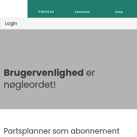
71 99 02 50
Send mail
Shop
Login
Brugervenlighed
er
nøgleordet!
Partsplanner som abonnement​