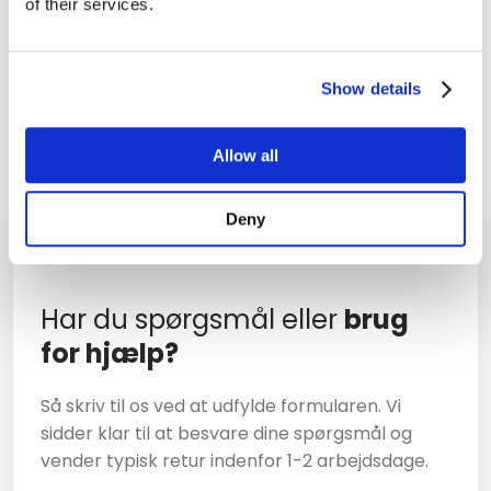
of their services.
Ved opstart udvælger du selv dine leverandører på
Originale dele, alternative dele og brugte dele. En
bestilling af skadedele tager i gennemsnit 10
Show details
sekunder og foregår med ét enkelt klik. Det giver dig
mindst mulig administrativt arbejde og skaber de
bedste betingelser for stabilt flow i driften.
Allow all
Deny
Har du spørgsmål eller
brug
for hjælp?
Så skriv til os ved at udfylde formularen. Vi
sidder klar til at besvare dine spørgsmål og
vender typisk retur indenfor 1-2 arbejdsdage.