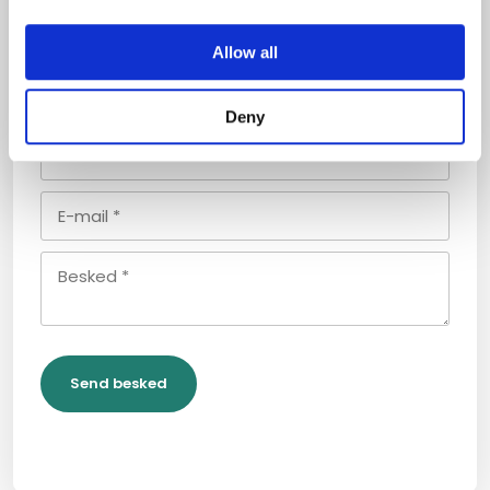
mail@partsplanner.dk
Allow all
Deny