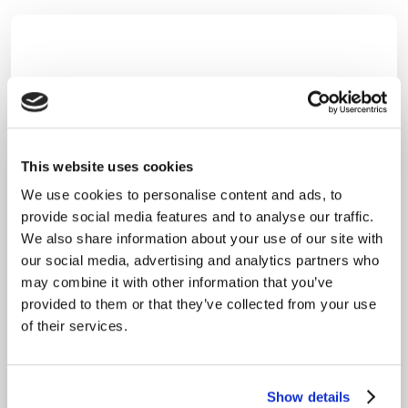
Har du spørgsmål eller
brug
for hjælp?
Så skriv til os ved at udfylde formularen. Vi
This website uses cookies
sidder klar til at besvare dine spørgsmål og
We use cookies to personalise content and ads, to
vender typisk retur indenfor 1-2 arbejdsdage.
provide social media features and to analyse our traffic.
We also share information about your use of our site with
Vi ser frem til at høre fra dig!
our social media, advertising and analytics partners who
may combine it with other information that you’ve
Du er også velkommen til at give os et kald
provided to them or that they’ve collected from your use
eller sende os en mail!​
of their services.
Ring: 71 99 02 50
Show details