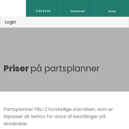
71 99 02 50
Send mail
Shop
Login
Priser
på partsplanner
Partsplanner fås i 2 forskellige størrelser, som er
tilpasset dit behov for antal af bestillinger på
skadedele.​