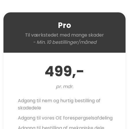
Pro
Til værkstedet med mange skader
- Min. 10 bestillinger/måned
​499,-
pr. mdr.
Adgang til nem og hurtig bestilling af
skadedele
​​Adgang til vores OE forespørgselsafdeling
​​Adgang til bestilling af mekaniske dele